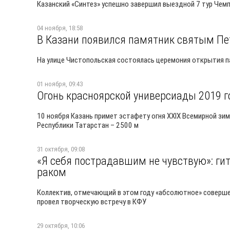
Казанский «Синтез» успешно завершил выездной 7 тур Чем
04 ноября, 18:58
В Казани появился памятник святым Пе
На улице Чистопольская состоялась церемония открытия п
01 ноября, 09:43
Огонь красноярской универсиады 2019 г
10 ноября Казань примет эстафету огня XXIX Всемирной зи
Республики Татарстан – 2500 м
31 октября, 09:08
«Я себя пострадавшим не чувствую»: гит
раком
Коллектив, отмечающий в этом году «абсолютное» совершен
провел творческую встречу в КФУ
29 октября, 10:06