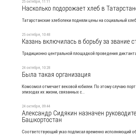
25 октября, 11:11
Насколько подорожает хлеб в Татарстан
Татарстанские хлебопеки подняли цены на социальный хлеб
25 октября, 10:48
Казань включилась в борьбу за звание 
Традиционно центральной площадкой проведения диктанта
24 октября, 10:28
Была такая организация
Комсомол отмечает вековой юбилеи. По этому случаю портал
эпизодах их жизни, связанных с...
24 октября, 09:44
Александр Сидякин назначен руководит
Башкортостан
Соответствующий указ подписал временно исполняющий об