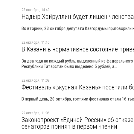
23 октября, 14:49
Надыр Хайруллин будет лишен членств
Во вторник, 23 октября депутата Казгордумы приговорили 
22 октября, 11:10
В Казани в нормативное состояние прив
За два года на каждый рубль, выделенный из федеральног
Республики Татарстан было выделено 5 рублей, а...
22 октября, 11:09
Фестиваль «Вкусная Казань» посетили б
В первый день, 20 октября, гостями фестиваля стали 16 ты
22 октября, 11:06
Законопроект «Единой России» об отказ
сенаторов принят в первом чтении