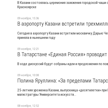
В Казани состоялась церемония зажжения городской чаши о
Красноярске
09 ноября, 15:36
В аэропорту Казани встретили трехмилл
Сегодня в аэропорту Казани встретили москвичку Дарью Че
приняла в нынешнем году
09 ноября, 12:21
В Татарстане «Единая Россия» проводит
В ходе дискуссий будут собраны идеи и предложения по 
09 ноября, 10:08
Полина Яруллина: «За пределами Татарс
25-летняя уроженка Казани, выпускница «десятилетки» при
магистратуры Университета искусств...
08 ноября, 12:52