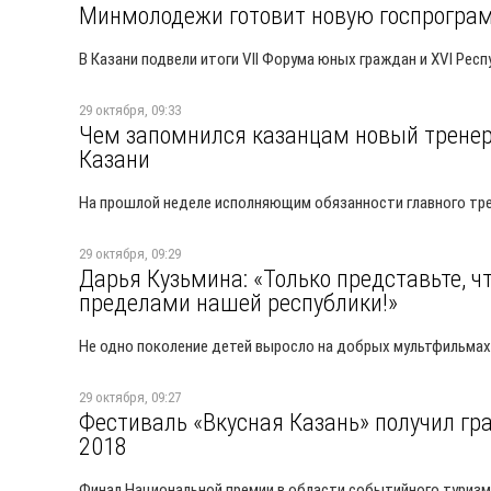
Минмолодежи готовит новую госпрограм
В Казани подвели итоги VII Форума юных граждан и XVI Рес
29 октября, 09:33
Чем запомнился казанцам новый тренер 
Казани
На прошлой неделе исполняющим обязанности главного тре
29 октября, 09:29
Дарья Кузьмина: «Только представьте, ч
пределами нашей республики!»
Не одно поколение детей выросло на добрых мультфильмах
29 октября, 09:27
Фестиваль «Вкусная Казань» получил гр
2018
Финал Национальной премии в области событийного туризма