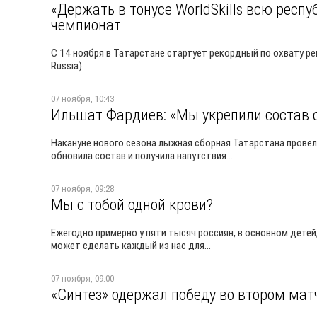
«Держать в тонусе WorldSkills всю респ
чемпионат
С 14 ноября в Татарстане стартует рекордный по охвату р
Russia)
07 ноября, 10:43
Ильшат Фардиев: «Мы укрепили состав 
Накануне нового сезона лыжная сборная Татарстана провел
обновила состав и получила напутствия...
07 ноября, 09:28
Мы с тобой одной крови?
Ежегодно примерно у пяти тысяч россиян, в основном детей,
может сделать каждый из нас для...
07 ноября, 09:00
«Синтез» одержал победу во втором мат