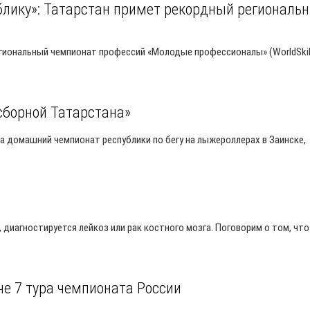
ублику»: Татарстан примет рекордный региональ
егиональный чемпионат профессий «Молодые профессионалы» (WorldSkil
сборной Татарстана»
а домашний чемпионат республики по бегу на лыжероллерах в Заинске,
 диагностируется лейкоз или рак костного мозга. Поговорим о том, что
че 7 тура чемпионата России