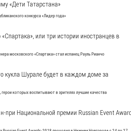
му «Дети Татарстана»
публиканского конкурса «Лидер года»
«Спартака», или три истории иностранцев в
нера московского «Спартака» стал испанец Рауль Рианчо
то кукла Шурале будет в каждом доме за
, герои которых воспитывают в зрителях лучшие качества
ан-при Национальной премии Russian Event Award
 Russian Event Awards-2018 проходил в Нижнем Новгороде с 24 по 27