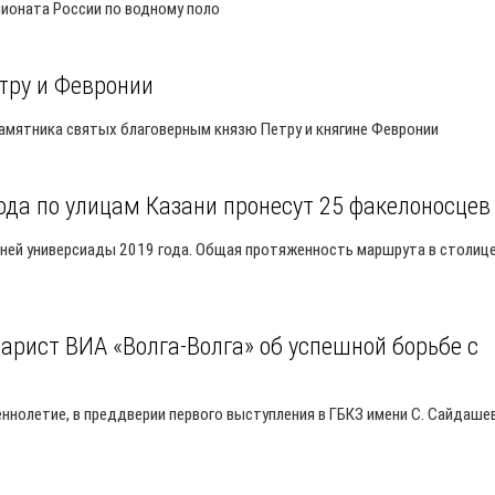
пионата России по водному поло
тру и Февронии
амятника святых благоверным князю Петру и княгине Февронии
ода по улицам Казани пронесут 25 факелоносцев
мней универсиады 2019 года. Общая протяженность маршрута в столиц
арист ВИА «Волга-Волга» об успешной борьбе с
нолетие, в преддверии первого выступления в ГБКЗ имени С. Сайдаше