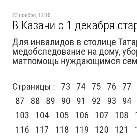
23 ноября, 12:10
В Казани с 1 декабря ст
Для инвалидов в столице Тат
медобследование на дому, убо
матпомощь нуждающимся се
Страницы :
73
74
75
76
77
87
88
89
90
91
92
93
94
103
104
105
106
107
108
116
117
118
119
120
121