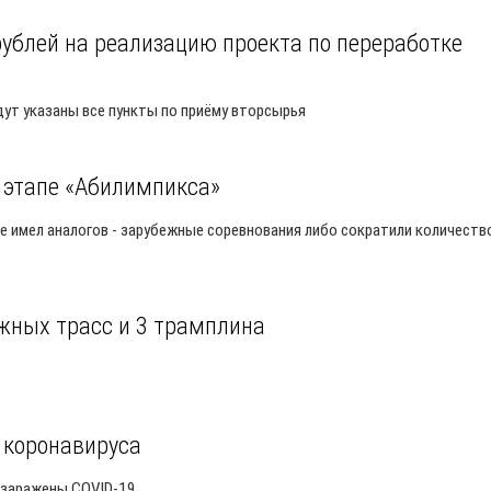
рублей на реализацию проекта по переработке
ут указаны все пункты по приёму вторсырья
 этапе «Абилимпикса»
е имел аналогов - зарубежные соревнования либо сократили количеств
ыжных трасс и 3 трамплина
 коронавируса
ь заражены COVID-19