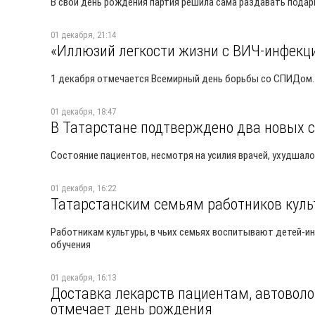
В свой день рождения партия решила сама раздавать подар
01 декабря, 21:14
«Иллюзий легкости жизни с ВИЧ-инфекц
1 декабря отмечается Всемирный день борьбы со СПИДом. 
01 декабря, 18:47
В Татарстане подтверждено два новых с
Состояние пациентов, несмотря на усилия врачей, ухудшал
01 декабря, 16:22
Татарстанским семьям работников кул
Работникам культуры, в чьих семьях воспитывают детей-и
обучения
01 декабря, 16:13
Доставка лекарств пациентам, автоволо
отмечает день рождения