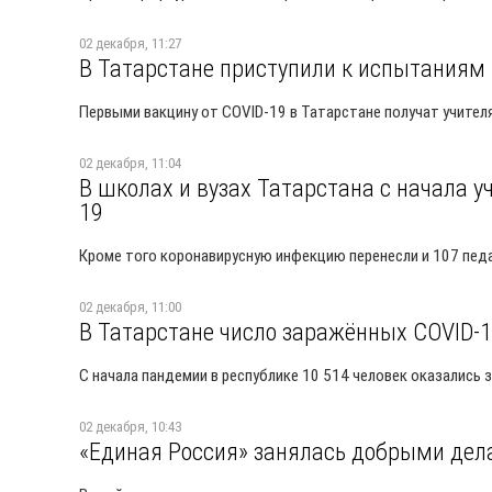
02 декабря, 11:27
В Татарстане приступили к испытаниям 
Первыми вакцину от COVID-19 в Татарстане получат учите
02 декабря, 11:04
В школах и вузах Татарстана с начала у
19
Кроме того коронавирусную инфекцию перенесли и 107 пед
02 декабря, 11:00
В Татарстане число заражённых COVID-19
С начала пандемии в республике 10 514 человек оказались
02 декабря, 10:43
«Единая Россия» занялась добрыми де