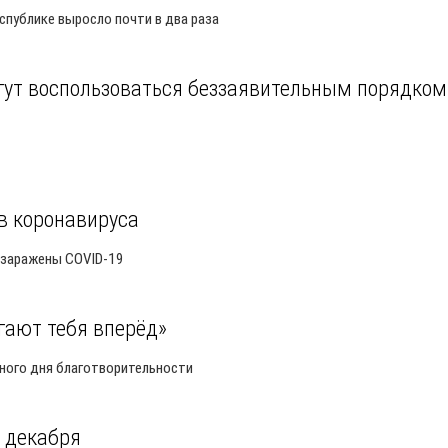
спублике выросло почти в два раза
гут воспользоваться беззаявительным порядком
в коронавируса
ь заражены COVID-19
гают тебя вперёд»
ного дня благотворительности
с декабря