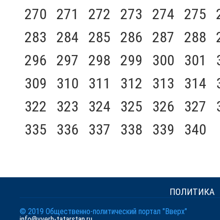
270
271
272
273
274
275
283
284
285
286
287
288
296
297
298
299
300
301
309
310
311
312
313
314
322
323
324
325
326
327
335
336
337
338
339
340
ПОЛИТИКА
© 2019 Общественно-политический портал "Вверх"
info@vverh-tatarstan.ru