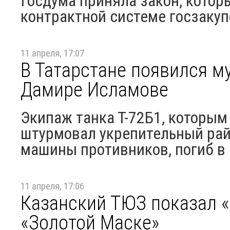
Госдума приняла закон, котор
контрактной системе госзакуп
11 апреля, 17:07
В Татарстане появился му
Дамире Исламове
Экипаж танка Т-72Б1, которы
штурмовал укрепительный райо
машины противников, погиб в
11 апреля, 17:06
Казанский ТЮЗ показал «
«Золотой Маске»