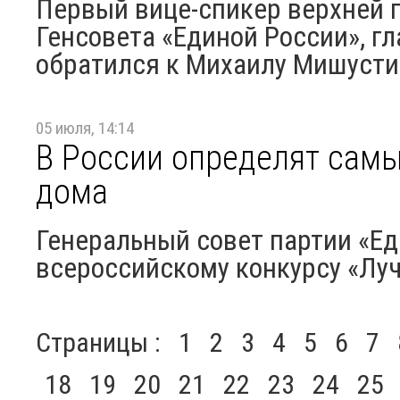
Первый вице-спикер верхней 
Генсовета «Единой России», г
обратился к Михаилу Мишустин
05 июля, 14:14
В России определят сам
дома
Генеральный совет партии «Ед
всероссийскому конкурсу «Лу
Страницы :
1
2
3
4
5
6
7
18
19
20
21
22
23
24
25