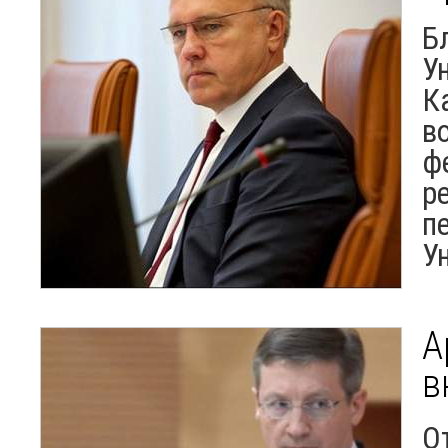
Б
У
К
в
ф
р
п
У
А
в
О