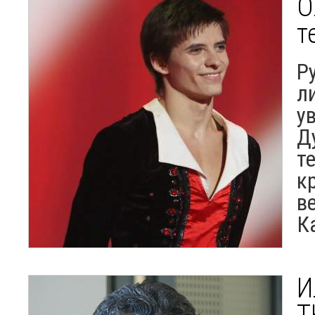
О
т
Р
л
у
Д
т
к
в
К
И
Т