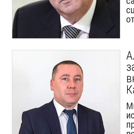
с
с
о
А
з
в
К
М
и
п
п