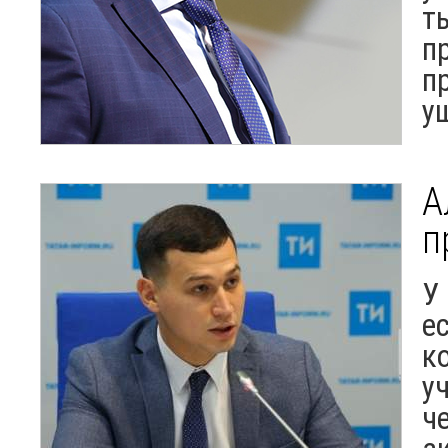
т
п
п
у
А
п
У
е
к
у
ч