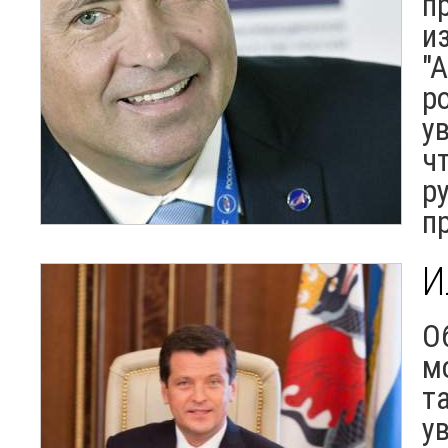
п
и
"
р
у
ч
р
п
И
О
м
т
у