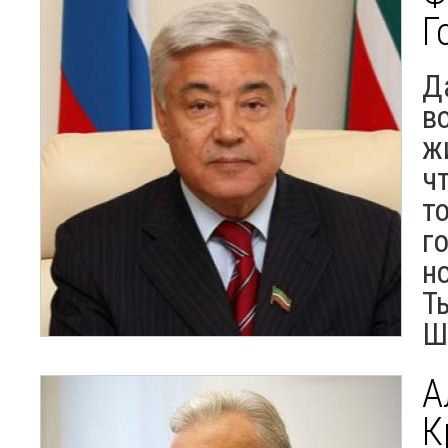
Г
Д
в
ж
ч
т
г
н
Т
Ш
А
К