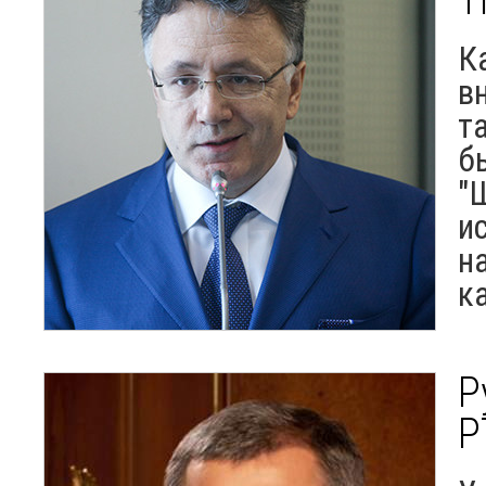
К
в
т
б
"
и
н
к
Р
Р