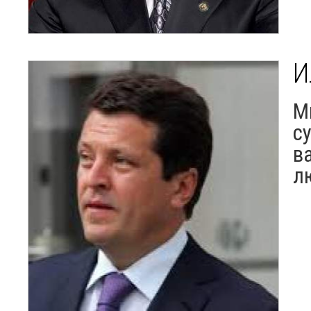
И
М
с
в
л