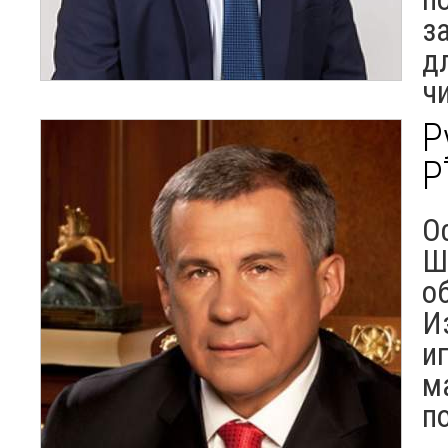
з
д
ч
Р
Р
О
Ш
о
И
и
м
п