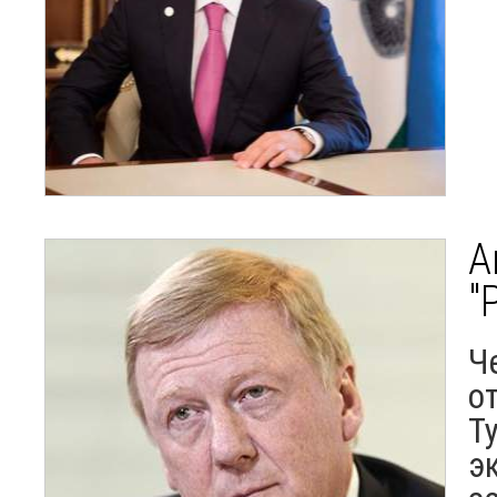
А
"
Ч
о
Т
э