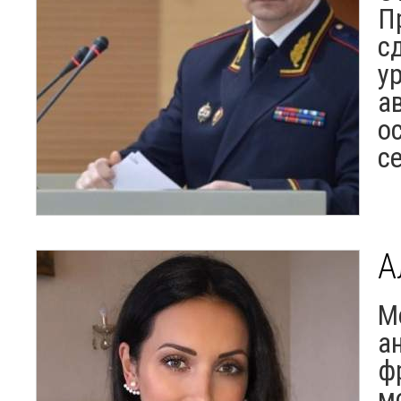
П
с
у
а
о
с
А
М
а
ф
м