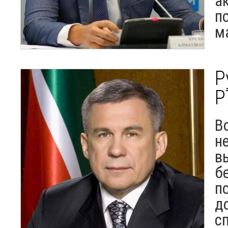
а
п
м
Р
Р
В
н
в
б
п
д
с