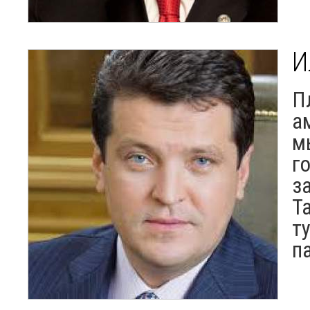
И
П
а
м
г
з
Т
т
п