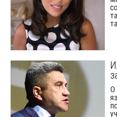
с
т
т
И
з
О
я
п
у