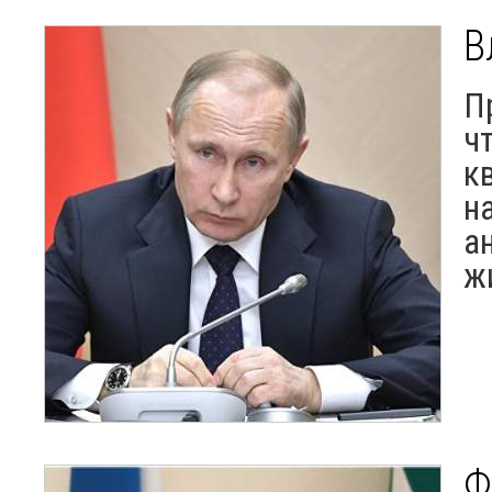
В
П
ч
к
н
а
ж
Ф