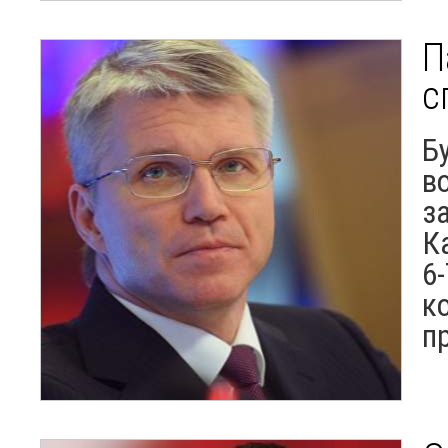
П
с
Б
в
з
К
6
к
п