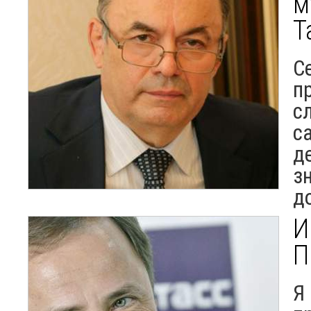
м
Т
С
п
с
с
д
з
д
И
П
Я