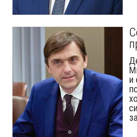
С
п
Д
М
и
п
х
с
з