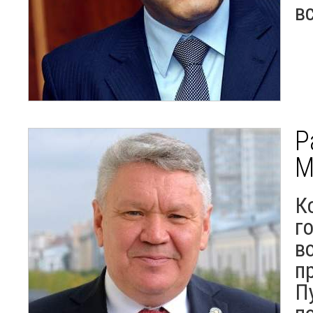
в
Р
М
К
г
в
п
П