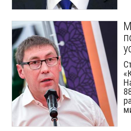
М
п
у
С
«
Н
8
р
м