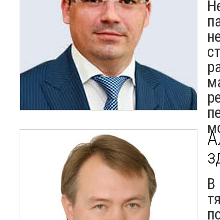
Н
п
н
с
р
м
р
п
м
А
з
В
т
п