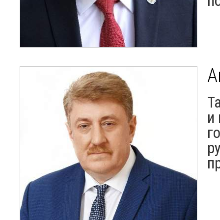
п
А
Т
и
г
р
п