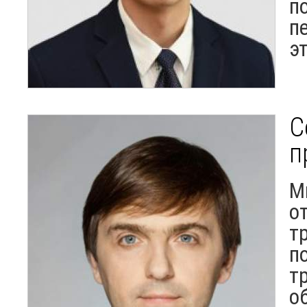
п
п
э
С
п
М
о
т
п
т
о