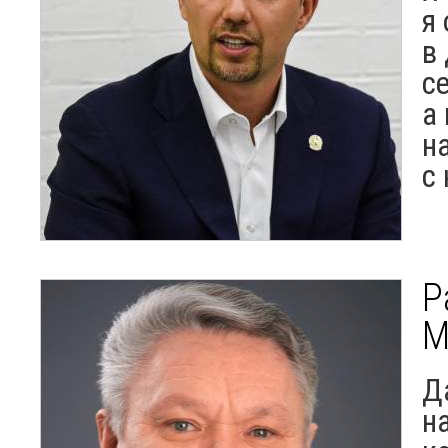
я
в
с
а
н
с
Р
М
Д
н