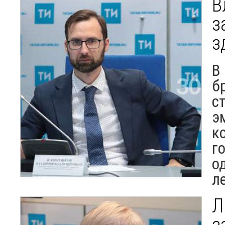
В
з
з
В
б
с
э
к
г
о
л
Л
з