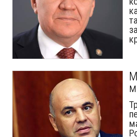
к
к
та
з
к
М
м
Т
п
м
Р