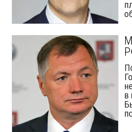
п
о
М
Р
П
Г
н
в
Б
п