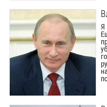
В
Я
Е
п
у
г
р
н
п