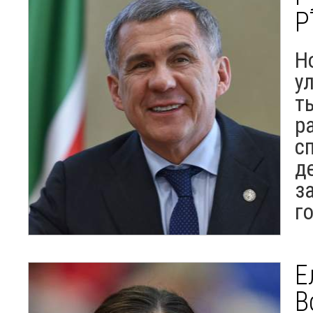
Р
Н
у
т
р
с
д
з
г
Е
В