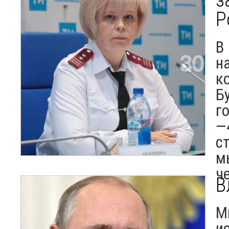
Р
В
н
к
Б
го
—
с
м
ч
В
М
и