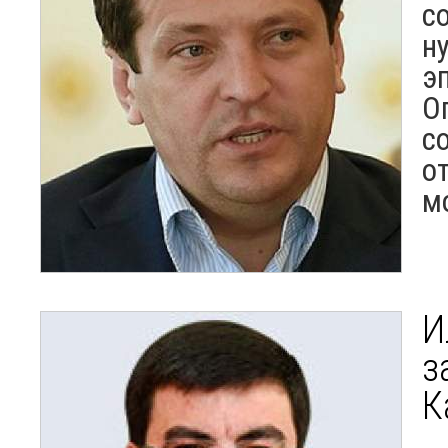
с
н
э
О
с
о
м
И
з
К