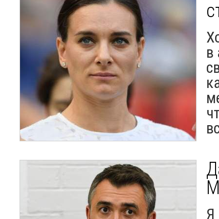
с
Х
в
с
к
м
ч
в
Д
М
Я