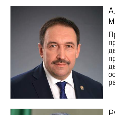
А
м
П
п
д
п
д
о
р
Р