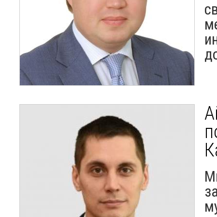
с
м
и
д
А
п
К
М
з
м