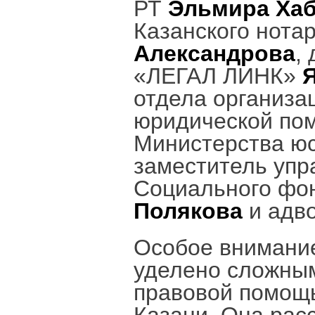
РТ
Эльмира Ха
Казанского нота
Александрова
,
«ЛЕГАЛ ЛИНК»
отдела организа
юридической по
Министерства ю
заместитель уп
Социального фо
Полякова
и адв
Особое внимание
уделено сложны
правовой помощ