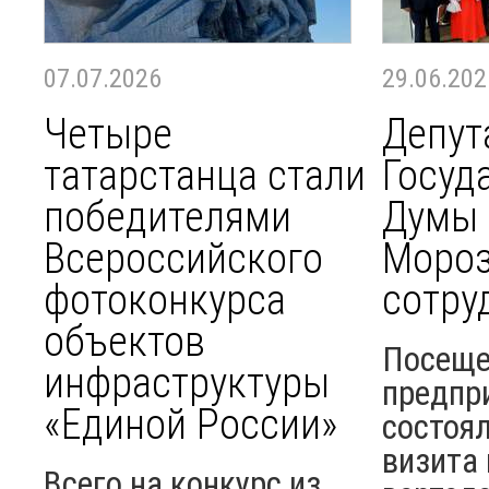
07.07.2026
29.06.202
Четыре
Депут
татарстанца стали
Госуд
победителями
Думы 
Всероссийского
Мороз
фотоконкурса
сотру
объектов
Посеще
инфраструктуры
предпр
«Единой России»
состоя
визита
Всего на конкурс из