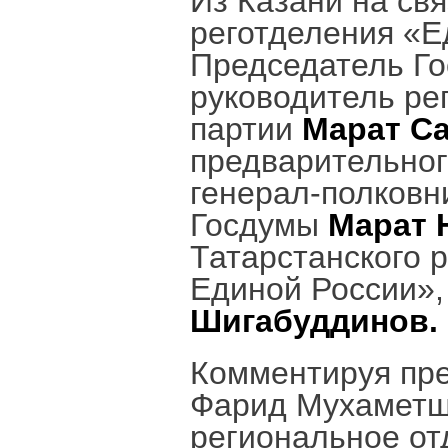
Из Казани на св
реготделения «Е
Председатель Г
руководитель ре
партии
Марат С
предварительног
генерал-полковн
Госдумы
Марат 
Татарстанского 
Единой России»,
Шигабуддинов.
Комментируя пре
Фарид Мухаметши
региональное от