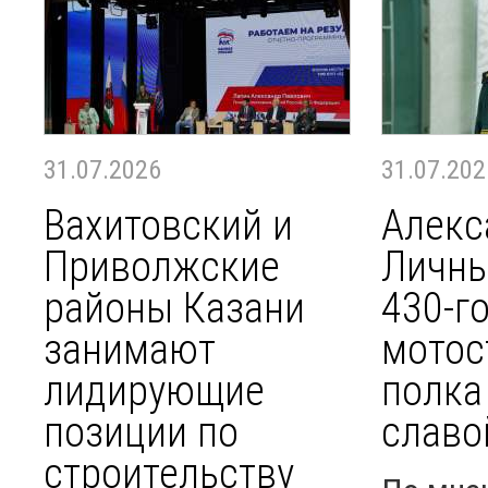
31.07.2026
31.07.202
Вахитовский и
Алекс
Приволжские
Личны
районы Казани
430-г
занимают
мотос
лидирующие
полка
позиции по
славо
строительству