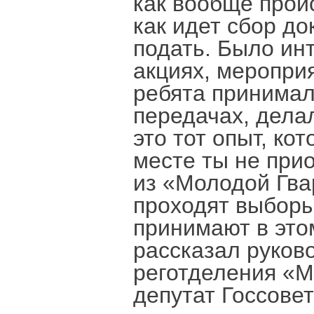
как вообще прои
как идет сбор до
подать. Было ин
акциях, мероприя
ребята принимал
передачах, делал
это тот опыт, ко
месте ты не при
из «Молодой Гвар
проходят выборы
принимают в этом
рассказал руков
реготделения «М
депутат Госсове