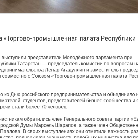
а «Торгово-промышленная палата Республики 
 выступили представители Молодёжного парламента при
ублики Татарстан — председатель комиссии по вопросам н
дпринимательства Ленар Агадуллин и заместитель предсе
н совместно с Союзом «Торгово-промышленная палата Рес
 ко Дню российского предпринимательства и объединило 
мателей, студентов, представителей бизнес-сообщества и
речи стали более 70 человек.
частникам обратились член Генерального совета партии «Е
городской Думы Марсель Шарапов, а также член Обществен
Павлова. В своих выступлениях они отметили важность ра
ьства, подчеркнули значимость подобных инициатив для п