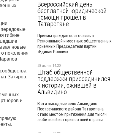
Всероссийский день
твенных
бесплатной юридической
помощи прошел в
Татарстане
ции
т передовые
ая гибкие
Приемы граждан состоялись в
Региональной и местных общественных
ушедшие
приемных Председателя партии
рывая новые
«Единая Россия»
го поколения
Шарапов
28 июня, 14:20
 сообщества
Штаб общественной
лат Закиров,
поддержки присоединился
к истории, ожившей в
Альвидино
ременных
артнёров и
В эти выходные село Альвидино
Пестречинского района Татарстана
стало местом притяжения для тысяч
апрямую
любителей истории со всей страны
екты.