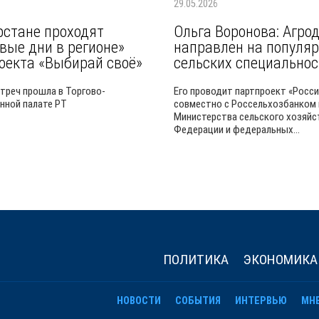
29.05.2026
рстане проходят
Ольга Воронова: Агро
вые дни в регионе»
направлен на популя
оекта «Выбирай своё»
сельских специальнос
стреч прошла в Торгово-
Его проводит партпроект «Росси
ной палате РТ
совместно с Россельхозбанком
Министерства сельского хозяйс
Федерации и федеральных...
ПОЛИТИКА
ЭКОНОМИКА
НОВОСТИ
СОБЫТИЯ
ИНТЕРВЬЮ
МН