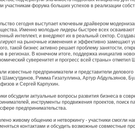
ли участникам форума больших успехов в реализации собс
ьство сегодня выступает ключевым драйвером модерниза
бщества. Именно молодые лидеры быстрее всех осваиваю
енный интеллект, и внедряют их в реальный сектор. Создав
еагируют на рыночные изменения и эффективно замещают 
ого, такой бизнес активно решает проблему занятости, отк
в в регионах. В конечном итоге, поддержка инициатив ново
омический суверенитет и прогресс всей страны» отметил 
али известные предприниматели и представители делового
р Шамсутдинов, Римма Гизатуллина, Артур Абдульзянов, Бу
физов и Сергей Карпухин.
ики обсудили актуальные вопросы развития бизнеса в сов
ринимателей, инструменты продвижения проектов, поиск п
 сфере предпринимательства.
лено живому общению и нетворкингу - участники смогли н
меняться контактами и обсудить возможные совместные про