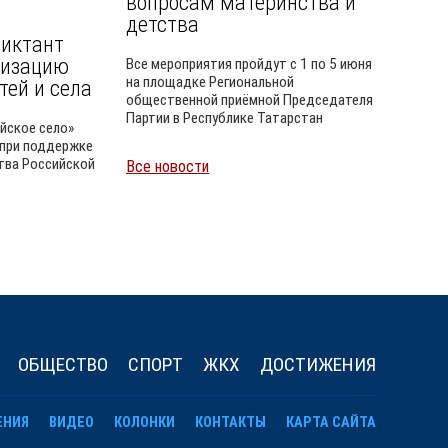
вопросам материнства и
детства
диктант
ризацию
Все мероприятия пройдут с 1 по 5 июня
на площадке Региональной
тей и села
общественной приёмной Председателя
Партии в Республике Татарстан
йское село»
 при поддержке
тва Российской
Все новости
Уайлд
ОБЩЕСТВО
СПОРТ
ЖКХ
ДОСТИЖЕНИЯ
ЕНИЯ
ВИДЕО
КОЛОНКИ
КОНТАКТЫ
КАРТА САЙТА