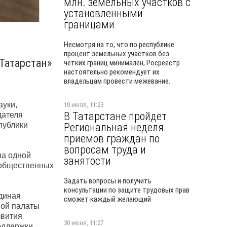
млн. земельных участков с
установленными
границами
Несмотря на то, что по республике
процент земельных участков без
Татарстан»
четких границ минимален, Росреестр
настоятельно рекомендует их
владельцам провести межевание.
ауки,
10 июля, 11:23
В Татарстане пройдет
дателя
публики
Региональная неделя
приемов граждан по
вопросам труда и
на одной
занятости
 общественных
Задать вопросы и получить
консультации по защите трудовых прав
диная
сможет каждый желающий
ной палаты
звития
30 июня, 11:27
оддержки