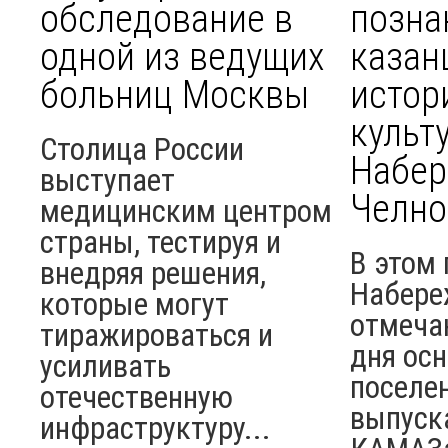
обследование в
позна
одной из ведущих
казан
больниц Москвы
истор
культ
Столица России
Набе
выступает
Челно
медицинским центром
страны, тестируя и
В этом 
внедряя решения,
Набере
которые могут
отмеча
тиражироваться и
дня ос
усиливать
поселен
отечественную
выпуск
инфраструктуру...