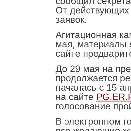
сообщил секрета
От действующих 
заявок.
Агитационная ка
мая, материалы
сайте предварит
До 29 мая на пр
продолжается ре
началась с 15 а
на сайте
PG.ER.
голосование прой
В электронном г
все желающие жи