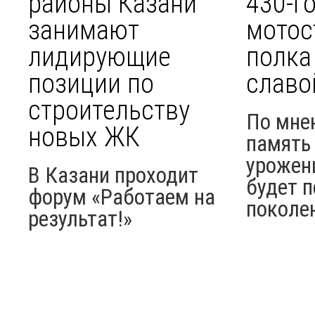
районы Казани
430-г
занимают
мотос
лидирующие
полка
позиции по
славо
строительству
По мне
новых ЖК
память 
урожен
В Казани проходит
будет п
форум «Работаем на
поколе
результат!»