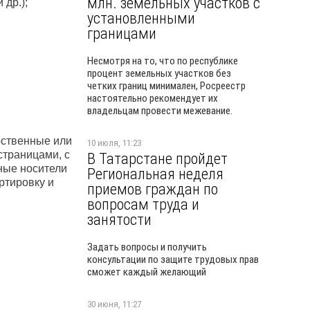
млн. земельных участков с
 др.);
установленными
границами
Несмотря на то, что по республике
процент земельных участков без
четких границ минимален, Росреестр
настоятельно рекомендует их
владельцам провести межевание.
рственные или
10 июля, 11:23
страницами, с
В Татарстане пройдет
ные носители
Региональная неделя
ртировку и
приемов граждан по
вопросам труда и
занятости
Задать вопросы и получить
консультации по защите трудовых прав
сможет каждый желающий
30 июня, 11:27