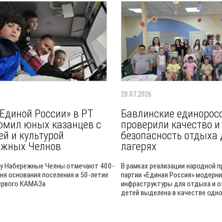
28.07.2026
Единой России» в РТ
Бавлинские единорос
омил юных казанцев с
проверили качество и
ей и культурой
безопасность отдыха 
ежных Челнов
лагерях
ду Набережные Челны отмечают 400-
В рамках реализации народной 
дня основания поселения и 50-летие
партии «Единая Россия» модерн
ервого КАМАЗа
инфраструктуры для отдыха и 
детей выделена в качестве одног