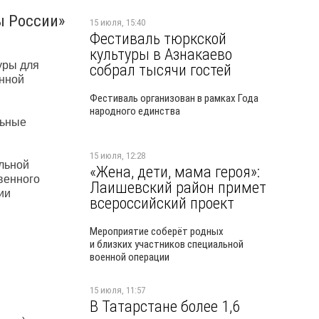
ы России»
15 июля, 15:40
Фестиваль тюркской
культуры в Азнакаево
уры для
собрал тысячи гостей
нной
Фестиваль организован в рамках Года
народного единства
льные
15 июля, 12:28
льной
«Жена, дети, мама героя»:
венного
Лаишевский район примет
ии
всероссийский проект
Мероприятие соберёт родных
и близких участников специальной
военной операции
15 июля, 11:57
В Татарстане более 1,6