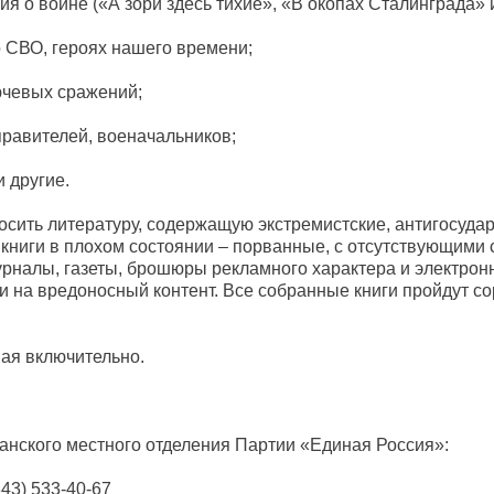
я о войне («А зори здесь тихие», «В окопах Сталинграда» и
о СВО, героях нашего времени;
лючевых сражений;
правителей, военачальников;
и другие.
осить литературу, содержащую экстремистские, антигосуда
 книги в плохом состоянии – порванные, с отсутствующими 
урналы, газеты, брошюры рекламного характера и электрон
и на вредоносный контент. Все собранные книги пройдут со
.
мая включительно.
нского местного отделения Партии «Единая Россия»:
43) 533-40-67