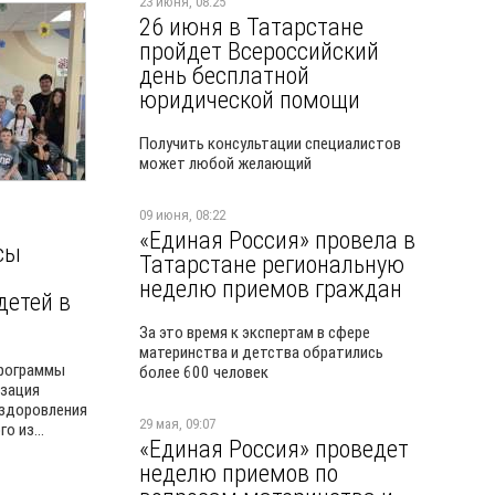
23 июня, 08:25
26 июня в Татарстане
пройдет Всероссийский
день бесплатной
юридической помощи
Получить консультации специалистов
может любой желающий
09 июня, 08:22
«Единая Россия» провела в
сы
Татарстане региональную
неделю приемов граждан
детей в
За это время к экспертам в сфере
материнства и детства обратились
программы
более 600 человек
изация
оздоровления
29 мая, 09:07
о из...
«Единая Россия» проведет
неделю приемов по