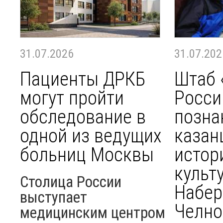
31.07.2026
31.07.202
Пациенты ДРКБ
Штаб 
могут пройти
Росси
обследование в
позна
одной из ведущих
казан
больниц Москвы
истор
культ
Столица России
Набе
выступает
Челно
медицинским центром