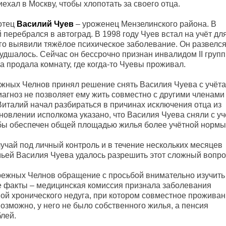
иехал в Москву, чтобы хлопотать за своего отца.
 отец
Василий Чуев
– уроженец Мензелинского района. В
 перебрался в автоград. В 1998 году Чуев встал на учёт дл
его выявили тяжёлое психическое заболевание. Он развелся
удшалось. Сейчас он бессрочно признан инвалидом II групп
 продала комнату, где когда-то Чуевы проживал.
жных Челнов принял решение снять Василия Чуева с учёта
иагноз не позволяет ему жить совместно с другими членами
Виталий начал разбираться в причинах исключения отца из
новлении исполкома указано, что Василия Чуева сняли с уч
кобы обеспечен общей площадью жилья более учётной нормы
учай под личный контроль и в течение нескольких месяцев
мьей Василия Чуева удалось разрешить этот сложный вопро
режных Челнов обращение с просьбой внимательно изучить
е факты – медицинская комиссия признала заболевания
й хронического недуга, при котором совместное прожива
озможно, у него не было собственного жилья, а пенсия
блей.