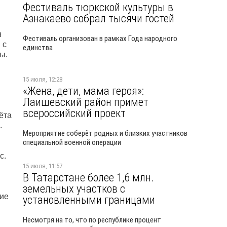
Фестиваль тюркской культуры в
Азнакаево собрал тысячи гостей
я
Фестиваль организован в рамках Года народного
 с
единства
ы.
15 июля, 12:28
«Жена, дети, мама героя»:
Лаишевский район примет
всероссийский проект
ёта
.
Мероприятие соберёт родных и близких участников
специальной военной операции
с.
15 июля, 11:57
В Татарстане более 1,6 млн.
земельных участков с
ние
установленными границами
Несмотря на то, что по республике процент