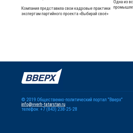
Одна из в
промышлен
Компания представила свои кадровые практики
экспертам партийного проекта «Выбирай своё»
© 2019 Общественно-политический портал "Вверх"
info@vverh-tatarstan.ru
телефон: +7 (843) 238-25-28