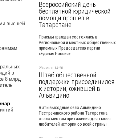
Всероссийский день
бесплатной юридической
помощи прошел в
Татарстане
ями высшей
Приемы граждан состоялись в
Региональной и местных общественных
приемных Председателя партии
граммам
«Единая Россия»
еральных
28 июня, 14:20
идий в
Штаб общественной
же 8 млрд
поддержки присоединился
итель
к истории, ожившей в
Альвидино
енар
В эти выходные село Альвидино
риятий
Пестречинского района Татарстана
стало местом притяжения для тысяч
любителей истории со всей страны