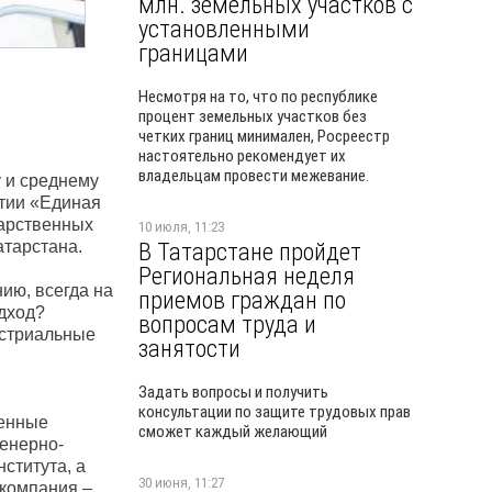
млн. земельных участков с
установленными
границами
Несмотря на то, что по республике
процент земельных участков без
четких границ минимален, Росреестр
настоятельно рекомендует их
владельцам провести межевание.
 и среднему
тии «Единая
дарственных
10 июля, 11:23
тарстана.
В Татарстане пройдет
Региональная неделя
ию, всегда на
приемов граждан по
одход?
вопросам труда и
устриальные
занятости
Задать вопросы и получить
консультации по защите трудовых прав
ленные
сможет каждый желающий
женерно-
ститута, а
30 июня, 11:27
 компания –