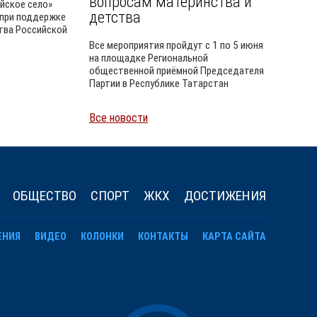
вопросам материнства и
йское село»
детства
 при поддержке
тва Российской
Все мероприятия пройдут с 1 по 5 июня
на площадке Региональной
общественной приёмной Председателя
Партии в Республике Татарстан
Все новости
Уайлд
ОБЩЕСТВО
СПОРТ
ЖКХ
ДОСТИЖЕНИЯ
ЕНИЯ
ВИДЕО
КОЛОНКИ
КОНТАКТЫ
КАРТА САЙТА