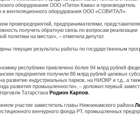
еского оборудования ООО «Питон Кама» и производитель
о и вентиляционного оборудования ООО «СОВИТАЛ».
вом промпредприятий, предпринимателями, представител
ожность получить обратную связь по вопросам реализации
й политики на местах», – отметила депутат.
ждены текущие результаты работы по государственным про
кономику республики привлечено более 94 млрд рублей фед
танские предприятия получили 86 млрд рублей целевых субс
на развитие индустриальных парков, на НИОКР и т.д., а так
онда развития промышленности», – доложил первый замест
торговли Татарстана
Родион Карпов.
иняли участие заместитель главы Нижнекамского района
Л
вестиционного венчурного фонда РТ, промышленных предп