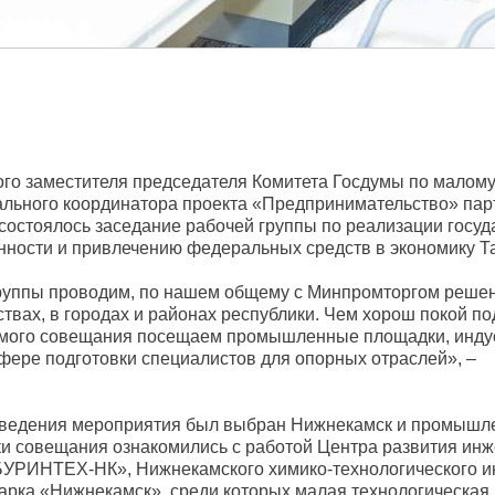
го заместителя председателя Комитета Госдумы по малому
ального координатора проекта «Предпринимательство» пар
состоялось заседание рабочей группы по реализации госу
ности и привлечению федеральных средств в экономику Та
руппы проводим, по нашем общему с Минпромторгом решен
твах, в городах и районах республики. Чем хорош покой п
самого совещания посещаем промышленные площадки, инд
сфере подготовки специалистов для опорных отраслей», –
.
роведения мероприятия был выбран Нижнекамск и промыш
ки совещания ознакомились с работой Центра развития ин
УРИНТЕХ-НК», Нижнекамского химико-технологического ин
арка «Нижнекамск», среди которых малая технологическая