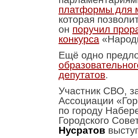
платформы для 
которая позволи
он
поручил прор
конкурса
«Народн
Ещё одно пред
образовательног
депутатов
.
Участник СВО, з
Ассоциации «Гор
по городу Набер
Городского Сов
Нусратов
выступ