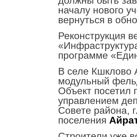
должны быть зав
началу нового уч
вернуться в об
Реконструкция в
«Инфраструктура
программе «Един
В селе Кшклово 
модульный фельд
Объект посетил 
управлением деп
Совете района, 
поселения
Айра
Строители уже в