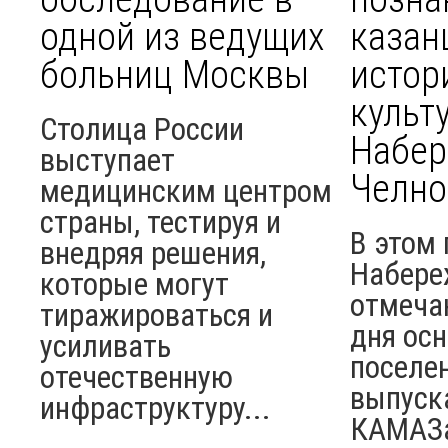
одной из ведущих
казан
больниц Москвы
истор
культ
Столица России
Набе
выступает
Челно
медицинским центром
страны, тестируя и
В этом 
внедряя решения,
Набере
которые могут
отмеча
тиражироваться и
дня ос
усиливать
поселен
отечественную
выпуск
инфраструктуру...
КАМАЗ