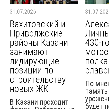
31.07.2026
31.07.202
Вахитовский и
Алекс
Приволжские
Личны
районы Казани
430-г
занимают
мотос
лидирующие
полка
позиции по
славо
строительству
По мне
новых ЖК
память 
урожен
В Казани проходит
будет п