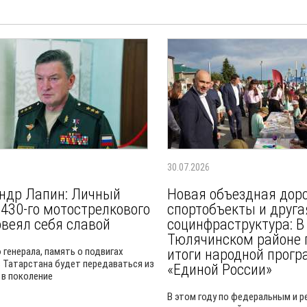
30.07.2026
ндр Лапин: Личный
Новая объездная доро
 430-го мотострелкового
спортобъекты и друга
овеял себя славой
социнфраструктура: В
Тюлячинском районе 
 генерала, память о подвигах
итоги народной прог
 Татарстана будет передаваться из
«Единой России»
 в поколение
В этом году по федеральным и 