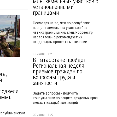
млн. земельных участков с
установленными
границами
Несмотря на то, что по республике
процент земельных участков без
четких границ минимален, Росреестр
настоятельно рекомендует их
владельцам провести межевание.
10 июля, 11:23
В Татарстане пройдет
Региональная неделя
приемов граждан по
га,
вопросам труда и
я
занятости
подвели
Задать вопросы и получить
раммы
консультации по защите трудовых прав
сможет каждый желающий
республиканским
30 июня, 11:27