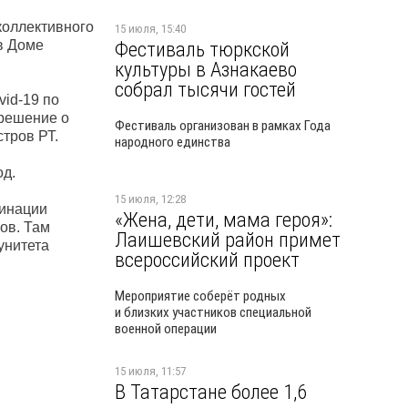
коллективного
15 июля, 15:40
в Доме
Фестиваль тюркской
культуры в Азнакаево
собрал тысячи гостей
vid-19 по
 решение о
Фестиваль организован в рамках Года
тров РТ.
народного единства
од.
15 июля, 12:28
цинации
«Жена, дети, мама героя»:
ов. Там
Лаишевский район примет
унитета
всероссийский проект
Мероприятие соберёт родных
и близких участников специальной
военной операции
15 июля, 11:57
В Татарстане более 1,6