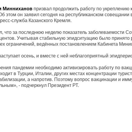
м Минниханов
призвал продолжить работу по укреплению 
 Об этом он заявил сегодня на республиканском совещании 
пресс-служба Казанского Кремля.
л, что за последнюю неделю показатель заболеваемости Co
оцентов. Учитывая стабильную эпидситуацию было принято
ех ограничений, ведённых постановлением Кабинета Минис
наступает осень, и вместе с ней неблагоприятный эпидпери
ения пандемии необходимо активизировать работу по вак
ходит в Турции, Италии, других местах концентрации турист
табилизации, а напротив. Поэтому вопрос вакцинации и имм
льным», - подчеркнул Президент РТ.