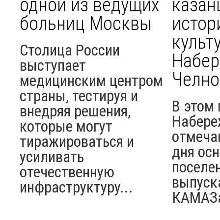
одной из ведущих
казан
больниц Москвы
истор
культ
Столица России
Набе
выступает
Челно
медицинским центром
страны, тестируя и
В этом 
внедряя решения,
Набере
которые могут
отмеча
тиражироваться и
дня ос
усиливать
поселен
отечественную
выпуск
инфраструктуру...
КАМАЗ