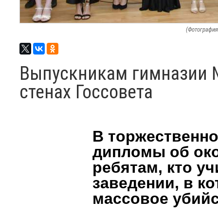
(Фотография
Выпускникам гимназии №
стенах Госсовета
В торжественно
дипломы об око
ребятам, кто у
заведении, в к
массовое убийс