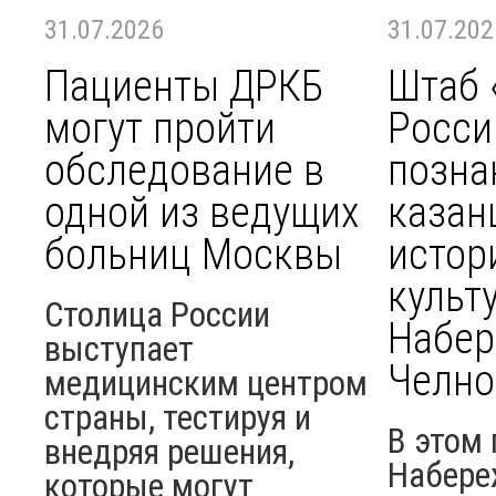
31.07.2026
31.07.202
Пациенты ДРКБ
Штаб 
могут пройти
Росси
обследование в
позна
одной из ведущих
казан
больниц Москвы
истор
культ
Столица России
Набе
выступает
Челно
медицинским центром
страны, тестируя и
В этом 
внедряя решения,
Набере
которые могут