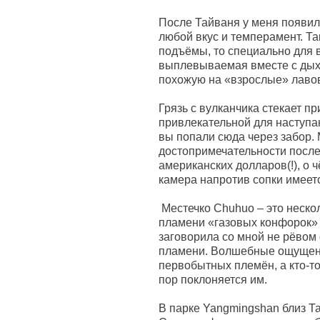
После Тайваня у меня появила
любой вкус и темперамент. Та
подъёмы, то специально для 
выплевываемая вместе с дыха
похожую на «взрослые» лавов
Грязь с вулканчика стекает п
привлекательной для наступан
вы попали сюда через забор. 
достопримечательности после
американских долларов(!), о 
камера напротив сопки имеетс
Местечко Chuhuo – это нескол
пламени «газовых конфорок» 
заговорила со мной не рёвом
пламени. Волшебные ощущени
первобытных племён, а кто-то
пор поклоняется им.
В парке Yangmingshan близ Т