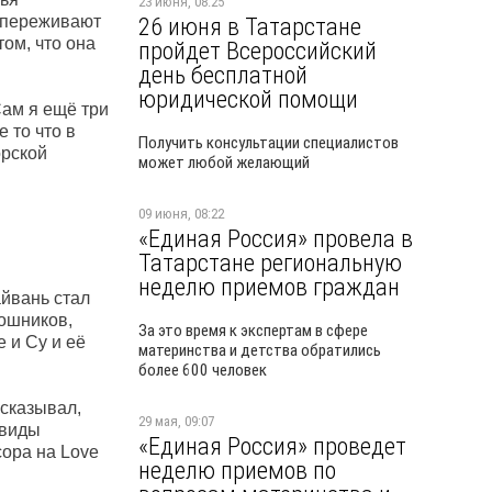
23 июня, 08:25
ь переживают
26 июня в Татарстане
том, что она
пройдет Всероссийский
день бесплатной
юридической помощи
Сам я ещё три
 то что в
Получить консультации специалистов
орской
может любой желающий
09 июня, 08:22
«Единая Россия» провела в
Татарстане региональную
неделю приемов граждан
айвань стал
тошников,
За это время к экспертам в сфере
 и Су и её
материнства и детства обратились
более 600 человек
ссказывал,
29 мая, 09:07
 виды
«Единая Россия» проведет
сора на Love
неделю приемов по