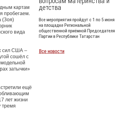
вопросам материнства и
детства
здным картам
ия пробегаем.
 (Зоя)
Все мероприятия пройдут с 1 по 5 июня
на площадке Региональной
орник
общественной приёмной Председателя
ского вида
Партии в Республике Татарстан
х сил США –
Все новости
Уайлд
угой сошёл с
с модельной
ырах затычки»
встретили ещё
, обливающим
17 лет жизни
у тремя