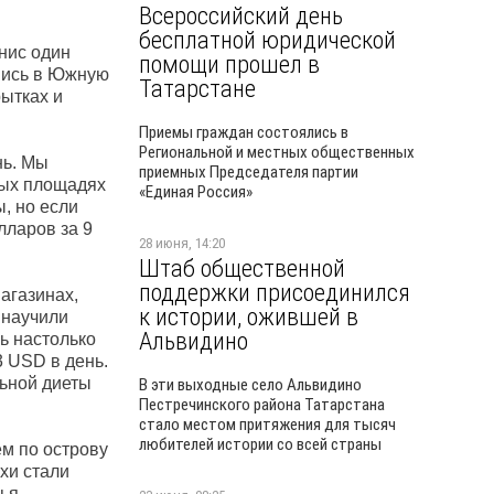
Всероссийский день
бесплатной юридической
нис один
помощи прошел в
вшись в Южную
Татарстане
рытках и
Приемы граждан состоялись в
Региональной и местных общественных
нь. Мы
приемных Председателя партии
ных площадях
«Единая Россия»
, но если
лларов за 9
28 июня, 14:20
Штаб общественной
поддержки присоединился
агазинах,
к истории, ожившей в
 научили
Альвидино
сь настолько
3 USD в день.
льной диеты
В эти выходные село Альвидино
Пестречинского района Татарстана
стало местом притяжения для тысяч
любителей истории со всей страны
ём по острову
хи стали
зья