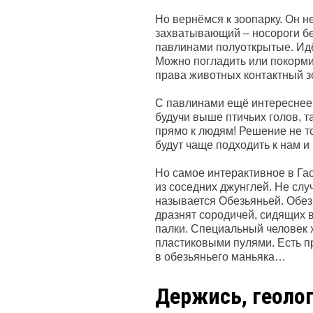
Но вернёмся к зоопарку. Он н
захватывающий – носороги бе
павлинами полуоткрытые. Идё
Можно погладить или покорми
права животных контактный з
С павлинами ещё интереснее. 
будучи выше птичьих голов, 
прямо к людям! Решение не то
будут чаще подходить к нам и
Но самое интерактивное в Га
из соседних джунглей. Не слу
называется Обезьяньей. Обез
дразнят сородичей, сидящих 
палки. Специальный человек хо
пластиковыми пулями. Есть пр
в обезьяньего маньяка…
Держись, геоло