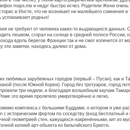
елефон maps.me и недуг быстро исчез. Родители Жени очен
 сторис в Инсте, что не возникает ни малейшего сомнения в 
ь успокаивают родных!
ствия не требуют от человека каких-то выдающихся данных. 
одить пешком, сгорал на солнце в средней полосе России, не
 похода вдоль берегов Франции так и не смог излечится от м
у эти заметки, находясь далеко от дома.
их любимых зарубежных городов (первый – Пусан), как и Т
аной (после Южной Кореи). Город без тротуаров, город ло
 провели три недели, и благодаря волшебным каучам Тамаре
Роме это время пролетело умиротворённо и легко.
омимо комплекса с большими Буддами, о котором я уже ра
in с историческим фортом по соседству (вход бесплатный и
чной геометрией стен, кажущихся накренёнными, кит из му
точной копией арт-объекта из бельгийского Брюгге.