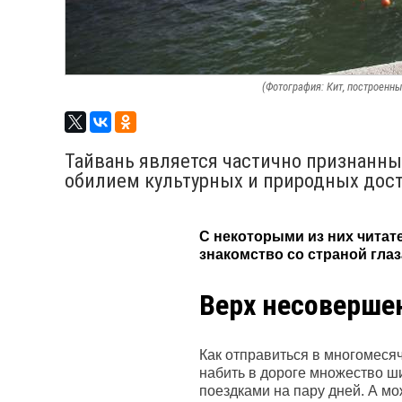
(Фотография: Кит, построенны
Тайвань является частично признанны
обилием культурных и природных дос
С некоторыми из них чита
знакомство со страной гла
Верх несоверше
Как отправиться в многомеся
набить в дороге множество ши
поездками на пару дней. А мо