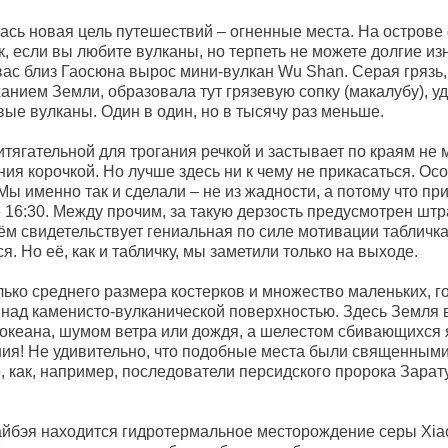
сь новая цель путешествий – огненные места. На острове 
к, если вы любите вулканы, но терпеть не можете долгие и
вас близ Гаосюна вырос мини-вулкан Wu Shan. Серая грязь,
нием Земли, образовала тут грязевую сопку (макалубу), у
ые вулканы. Один в один, но в тысячу раз меньше.
ритягательной для трогания речкой и застывает по краям не
ия корочкой. Но лучше здесь ни к чему не прикасаться. Ос
Мы именно так и сделали – не из жадности, а потому что пр
 16:30. Между прочим, за такую дерзость предусмотрен штр
чём свидетельствует гениальная по силе мотивации табличка
я. Но её, как и табличку, мы заметили только на выходе.
ько среднего размера костерков и множество маленьких, г
над каменисто-вулканической поверхностью. Здесь Земля
 океана, шумом ветра или дождя, а шелестом сбивающихся
я! Не удивительно, что подобные места были священными
, как, например, последователи персидского пророка Зарату
айбэя находится гидротермальное месторождение серы Xia