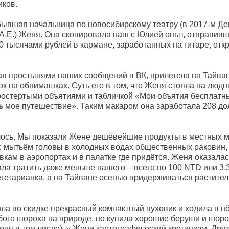
иков.
 бывшая начальница по новосибирскому театру (в 2017-м Де
 А.Е.) Женя. Она скопировала наш с Юлией опыт, отправи
90 тысячами рублей в кармане, заработанных на гитаре, отк
ая простынями наших сообщений в ВК, прилетела на Тайва
ок на обнимашках. Суть его в том, что Женя стояла на люд
ростертыми объятиями и табличкой «Мои объятия бесплатны
ь мое путешествие». Таким макаром она заработала 208 до
лось. Мы показали Жене дешёвейшие продукты в местных м
с мытьём головы в холодных водах общественных раковин,
ёвкам в аэропортах и в палатке где придётся. Женя оказала
ала тратить даже меньше нашего – всего по 100 NTD или 3,
 вегетарианка, а на Тайване осенью придерживаться растите
ла по скидке прекрасный компактный пуховик и ходила в н
юбого шороха на природе, но купила хорошие беруши и шоро
 меня в том числе), у Жени картографический кретинизм. Дру