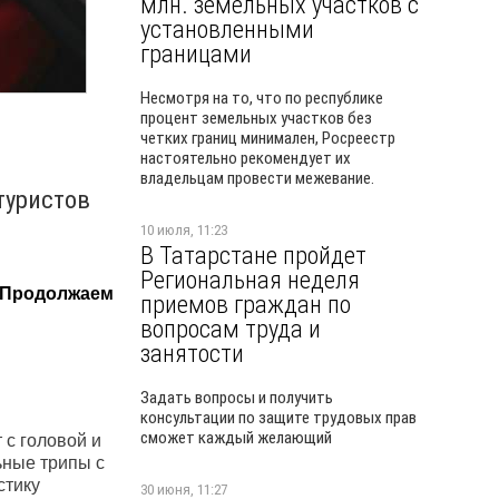
млн. земельных участков с
установленными
границами
Несмотря на то, что по республике
процент земельных участков без
четких границ минимален, Росреестр
настоятельно рекомендует их
владельцам провести межевание.
туристов
10 июля, 11:23
В Татарстане пройдет
Региональная неделя
. Продолжаем
приемов граждан по
вопросам труда и
занятости
Задать вопросы и получить
консультации по защите трудовых прав
сможет каждый желающий
 с головой и
ьные трипы с
стику
30 июня, 11:27