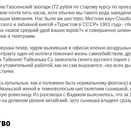
ю Гаосюнский зоопарк (72 рубля по старому курсу по прое
ели почти пять часов, хотя обычно мы такого рода заведен
ошая компания. Нас было аж шестеро. Местная кауч Claudia
ского и забавной книгой «Туристом в СССР» 1961 года - сб
па «каков средний удой ваших коров?» и совершенно шпион
ков и телеграмм.
евушка-тичер, чудом выжившая в офисах военно-воздушны
онтракту один её коллега покончил жизнь самоубийством, др
на Тайване! Тайванька Су захватила своего русского парня 
 утомительной работой, как он сам выразился, «во всех д
танки.
есь купальные, как и положено быть нормальному фонтану) 
тайваньской женой и темноволосым шестилетним сынишкой
кую ровесницу. Из разговора с Вадиком выяснилось, что за 
л на должном уровне китайский, зато сынишка владеет сраз
тво