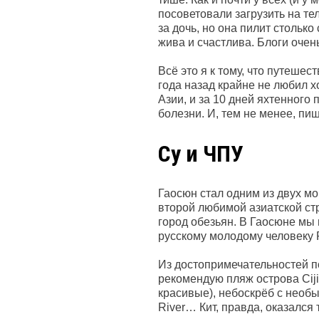
посоветовали загрузить на т
за дочь, но она пилит столько
жива и счастлива. Блоги очен
Всё это я к тому, что путеше
года назад крайне не любил х
Азии, и за 10 дней яхтенного
болезни. И, тем не менее, пиш
Су и ЧПУ
Гаосюн стал одним из двух мо
второй любимой азиатской стр
город обезьян. В Гаосюне мы
русскому молодому человеку 
Из достопримечательностей п
рекомендую пляж острова Cij
красивые), небоскрёб с необы
River… Кит, правда, оказался 