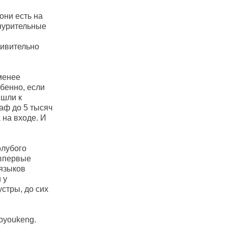
они есть на
знурительные
дивительно
 менее
обенно, если
ишли к
аф до 5 тысяч
 на входе. И
олубого
 впервые
 языков
 у
стры, до сих
oyoukeng.