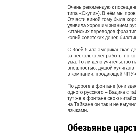
Очень рекомендую к посещени
типа «Скупи»). В нём мы пров
Отчасти виной тому была хор
удивила хорошим знанием рус
китайских переводов фраз ти
копий советских денег, билети
С Зоей была американская д
за несколько лет работы по к
ума. То ли дело учительство 
внешностью, душой хулигана и
в компании, продающей ЧПУ-с
По дороге в фонтане (они зд
одного русского – Вадика с 
тут же в фонтане свою китайс
на Тайване он так и не выучи
языками.
Обезьянье царс