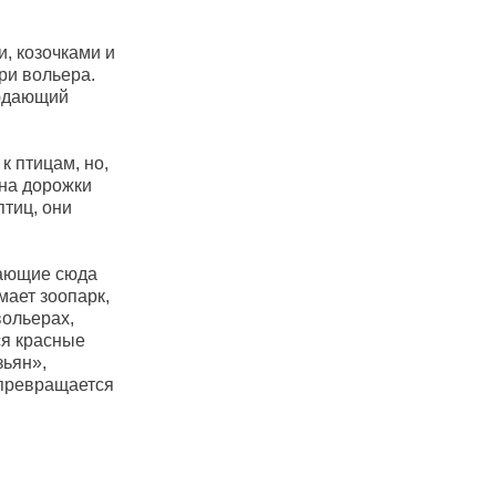
, козочками и
ри вольера.
людающий
к птицам, но,
 на дорожки
птиц, они
гающие сюда
мает зоопарк,
вольерах,
ся красные
зьян»,
 превращается