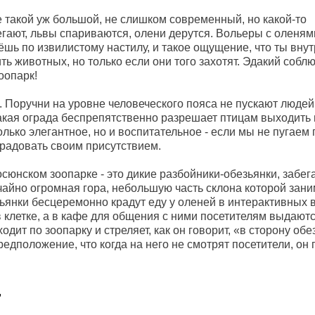
е такой уж большой, не слишком современный, но какой-то
гают, львы спариваются, олени дерутся. Вольеры с оленями
шь по извилистому настилу, и такое ощущение, что ты внут
ть животных, но только если они того захотят. Эдакий соб
оопарк!
Поручни на уровне человеческого пояса не пускают людей 
такая ограда беспрепятственно разрешает птицам выходить
лько элегантное, но и воспитательное - если мы не пугаем 
 радовать своим присутствием.
осюнском зоопарке - это дикие разбойники-обезьянки, забе
чайно огромная гора, небольшую часть склона которой зани
ьянки бесцеремонно крадут еду у оленей в интерактивных 
в клетке, а в кафе для общения с ними посетителям выдают
дит по зоопарку и стреляет, как он говорит, «в сторону обе
едположение, что когда на него не смотрят посетители, он
г