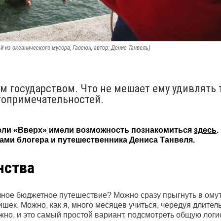
й из океанического мусора, Гаосюн, автор: Денис Танвель)
м государством. Что не мешает ему удивлять 
топримечательностей.
тели «Вверх» имели возможность познакомиться
здесь
зами блогера и путешественника Дениса Танвеля.
нства
чное бюджетное путешествие? Можно сразу прыгнуть в омут
шек. Можно, как я, много месяцев учиться, чередуя длител
жно, и это самый простой вариант, подсмотреть общую логи