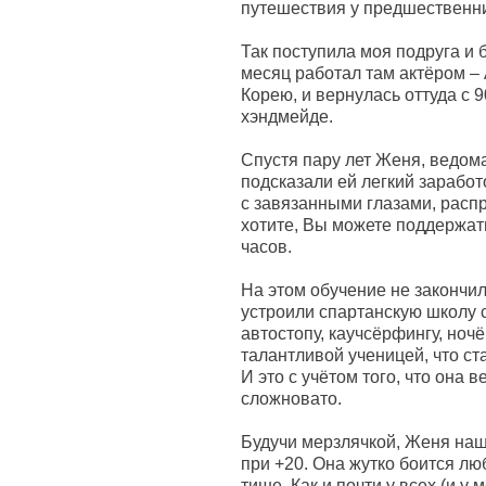
путешествия у предшественн
Так поступила моя подруга и
месяц работал там актёром –
Корею, и вернулась оттуда с 
хэндмейде.
Спустя пару лет Женя, ведом
подсказали ей легкий заработ
с завязанными глазами, расп
хотите, Вы можете поддержат
часов.
На этом обучение не закончи
устроили спартанскую школу 
автостопу, каучсёрфингу, ноч
талантливой ученицей, что ст
И это с учётом того, что она
сложновато.
Будучи мерзлячкой, Женя наш
при +20. Она жутко боится л
тише. Как и почти у всех (и у