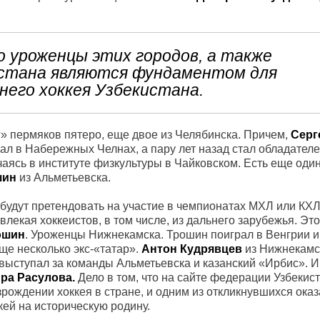
 уроженцы этих городов, а также
стана являются фундаментом для
его хоккея Узбекистана.
г» пермяков пятеро, еще двое из Челябинска. Причем,
Серг
ал в Набережных Челнах, а пару лет назад стал обладател
чаясь в институте физкультуры в Чайковском. Есть еще оди
шин
из Альметьевска.
 будут претендовать на участие в чемпионатах МХЛ или КХ
влекая хоккеистов, в том числе, из дальнего зарубежья. Эт
ошин
. Уроженцы Нижнекамска. Трошин поиграл в Венгрии 
ще несколько экс-«татар».
Антон Кудрявцев
из Нижнекамс
 выступал за команды Альметьевска и казанский «Ирбис». 
ра Расулова.
Дело в том, что на сайте федерации Узбекис
зрождении хоккея в стране, и одним из откликнувшихся ока
кей на историческую родину.