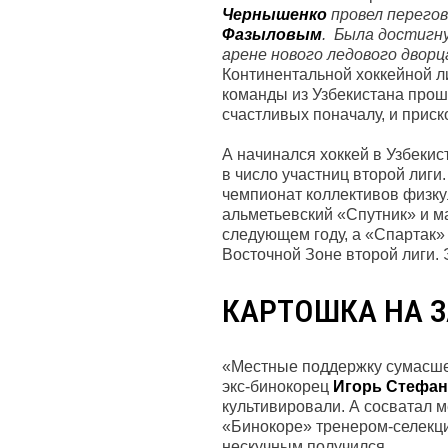
Чернышенко
провел перегов
Фазыловым
. Была достигн
арене нового ледового двор
Континентальной хоккейной л
команды из Узбекистана прошл
счастливых поначалу, и приск
А начинался хоккей в Узбеки
в число участниц второй лиги
чемпионат коллективов физкул
альметьевский «Спутник» и ма
следующем году, а «Спартак» 
Восточной Зоне второй лиги. 
КАРТОШКА НА 
«Местные поддержку сумасшед
экс-бинокорец
Игорь Стефан
культивировали. А сосватал 
«Бинокоре» тренером-селекцио
нескучным получился.