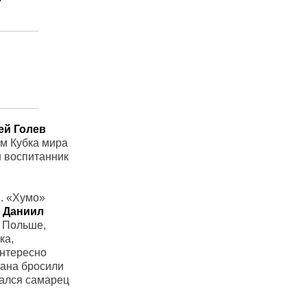
ей Голев
ем Кубка мира
н воспитанник
Л. «Хумо»
о
Даниил
и Польше,
ка,
Интересно
тана бросили
зался самарец