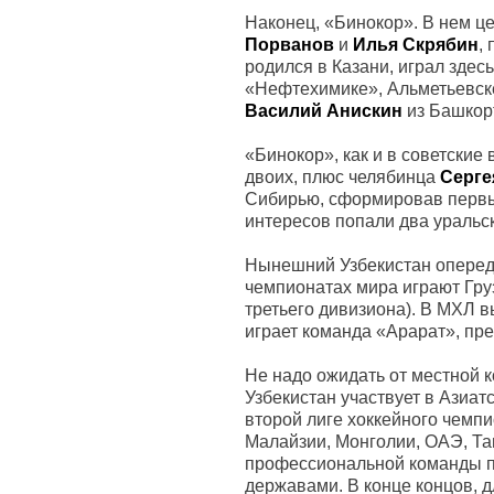
Наконец, «Бинокор». В нем це
Порванов
и
Илья Скрябин
,
родился в Казани, играл здес
«Нефтехимике», Альметьевске
Василий Анискин
из Башкор
«Бинокор», как и в советские
двоих, плюс челябинца
Серге
Сибирью, сформировав первый
интересов попали два уральск
Нынешний Узбекистан опереди
чемпионатах мира играют Груз
третьего дивизиона). В МХЛ 
играет команда «Арарат», п
Не надо ожидать от местной 
Узбекистан участвует в Азиат
второй лиге хоккейного чемп
Малайзии, Монголии, ОАЭ, Та
профессиональной команды п
державами. В конце концов, д