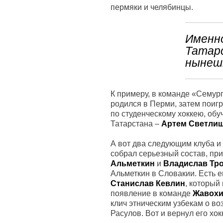
пермяки и челябинцы.
Именно
Татар
нынешн
К примеру, в команде «Семур
родился в Перми, затем поигр
по студенческому хоккею, обу
Татарстана –
Артем Светли
А вот два следующим клуба и
собрал серьезный состав, при
Альметкин
и
Владислав Тр
Альметкин в Словакии. Есть е
Станислав Кевлин
, который
появление в команде
Жавохи
клич этническим узбекам о во
Расулов. Вот и вернул его хок