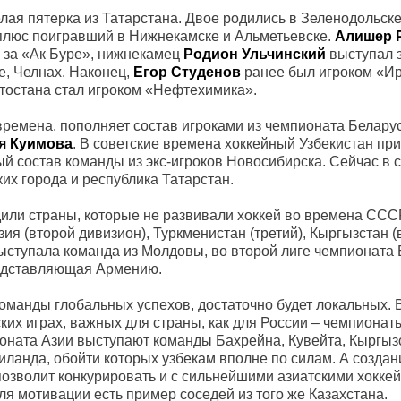
лая пятерка из Татарстана. Двое родились в Зеленодольск
 плюс поигравший в Нижнекамске и Альметьевске.
Алишер
ь за «Ак Буре», нижнекамец
Родион Ульчинский
выступал 
, Челнах. Наконец,
Егор Студенов
ранее был игроком «Ир
тостана стал игроком «Нефтехимика».
 времена, пополняет состав игроками из чемпионата Белару
я Куимова
. В советские времена хоккейный Узбекистан пр
 состав команды из экс-игроков Новосибирска. Сейчас в 
их города и республика Татарстан.
ли страны, которые не развивали хоккей во времена СССР
ия (второй дивизион), Туркменистан (третий), Кыргызстан (
выступала команда из Молдовы, во второй лиге чемпионата
редставляющая Армению.
команды глобальных успехов, достаточно будет локальных. 
ских играх, важных для страны, как для России – чемпиона
ионата Азии выступают команды Бахрейна, Кувейта, Кыргыз
иланда, обойти которых узбекам вполне по силам. А создан
озволит конкурировать и с сильнейшими азиатскими хокке
ля мотивации есть пример соседей из того же Казахстана.