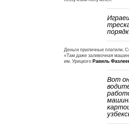
Играеш
треска
порядк
Деньги приличные платили. Со
«Там даже заливочная машина 
им. Урицкого
Равиль Фазлее
Вот он
водите
работо
машины
картош
узбекс