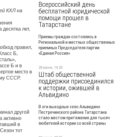
Всероссийский день
бесплатной юридической
ей КХЛ на
помощи прошел в
вения
Татарстане
 десятка лет,
Приемы граждан состоялись в
Региональной и местных общественных
обход правил,
приемных Председателя партии
«Единая Россия»
Класс Б,
сталь»,
ссе Б и в
28 июня, 14:20
вертое место в
Штаб общественной
ему СССР.
поддержки присоединился
к истории, ожившей в
Альвидино
В эти выходные село Альвидино
минал другой
Пестречинского района Татарстана
стало местом притяжения для тысяч
а активно
любителей истории со всей страны
отавший в
 Сезон тот