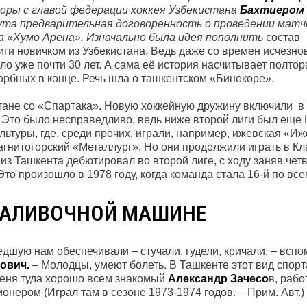
оры с главой федерации хоккея Узбекистана
Бахтиером
ута предварительная договоренность о проведении матч
ца «Хумо Арена». Изначально была идея пополнить
состав
иги новичком из Узбекистана. Ведь даже со времен исчезно
о уже почти 30 лет. А сама её история насчитывает полтора
орбных в конце. Речь шла о ташкентском «Бинокоре».
стане со «Спартака». Новую хоккейную дружину включили в 
. Это было несправедливо, ведь ниже второй лиги был еще 
ьтуры, где, среди прочих, играли, например, ижевская «Иж
гнитогорский «Металлург». Но они продолжили играть в Кла
из Ташкента дебютировал во второй лиге, с ходу заняв чет
Это произошло в 1978 году, когда команда стала 16-й по вс
ЗАЛИВОЧНОЙ МАШИНЕ
шую нам обеспечивали – стучали, гудели, кричали, – вспо
ович.
– Молодцы, умеют болеть. В Ташкенте этот вид спорт
меня туда хорошо всем знакомый
Александр Зачесо
в, раб
нером (Играл там в сезоне 1973-1974 годов. – Прим. Авт.)