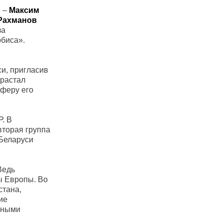
е –
Максим
Рахманов
за
биса».
си, пригласив
ирастал
сферу его
. В
вторая группа
 Беларуси
Ведь
ты Европы. Во
стана,
ие
йными