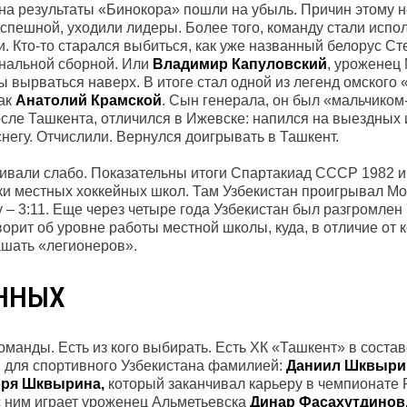
на результаты «Бинокора» пошли на убыль. Причин этому н
спешной, уходили лидеры. Более того, команду стали испол
. Кто-то старался выбиться, как уже названный белорус С
ональной сборной. Или
Владимир Капуловский
, уроженец
бы вырваться наверх. В итоге стал одной из легенд омского
как
Анатолий Крамской
. Сын генерала, он был «мальчико
сле Ташкента, отличился в Ижевске: напился на выездных 
негу. Отчислили. Вернулся доигрывать в Ташкент.
вивали слабо. Показательны итоги Спартакиад СССР 1982 и 
ки местных хоккейных школ. Там Узбекистан проигрывал Мос
 – 3:11. Еще через четыре года Узбекистан был разгромлен
оворит об уровне работы местной школы, куда, в отличие от
ашать «легионеров».
АННЫХ
оманды. Есть из кого выбирать. Есть ХК «Ташкент» в состав
й для спортивного Узбекистана фамилией:
Даниил Шквыри
оря Шквырина,
который заканчивал карьеру в чемпионате Р
 с ним играет уроженец Альметьевска
Динар Фасахутдинов