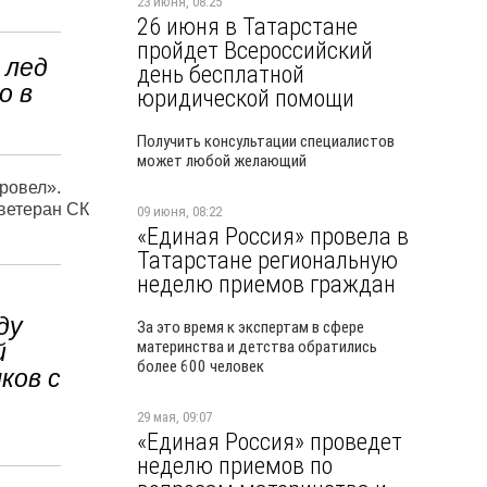
23 июня, 08:25
26 июня в Татарстане
пройдет Всероссийский
 лед
день бесплатной
о в
юридической помощи
Получить консультации специалистов
может любой желающий
ровел».
 ветеран СК
09 июня, 08:22
«Единая Россия» провела в
Татарстане региональную
неделю приемов граждан
ду
За это время к экспертам в сфере
материнства и детства обратились
й
более 600 человек
ков с
29 мая, 09:07
«Единая Россия» проведет
неделю приемов по