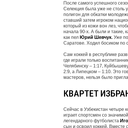
После самого успешного сезо
Селекция была уже не столь у
полигон для обкатки молодежи
ставший затем игроком наци
который из кожи вон лез, что
начала 90-х. А были и такие, 
как пел
Юрий Шевчук.
Уже по
Саратове. Ходил босиком по с
Сам хоккей в республике раз
где играли только воспитанни
Челябинску – 1:17, Куйбышеву
2:9, а Липецком – 1:10. Это г
мастеров, нельзя было пригл
КВАРТЕТ ИЗБР
Сейчас в Узбекистан четыре к
играет спортсмен со значимо
легендарного футболиста
Иг
сын и освоил хоккей. Вместе