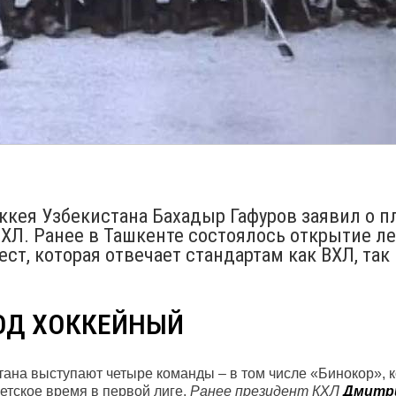
кея Узбекистана Бахадыр Гафуров заявил о п
ВХЛ. Ранее в Ташкенте состоялось открытие л
ст, которая отвечает стандартам как ВХЛ, так 
ОД ХОККЕЙНЫЙ
тана выступают четыре команды – в том числе «Бинокор», 
етское время в первой лиге.
Ранее президент КХЛ
Дмитр