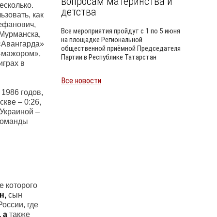
вопросам материнства и
есколько.
детства
ьзовать, как
тефанович,
Все мероприятия пройдут с 1 по 5 июня
 Мурманска,
на площадке Региональной
 «Авангарда»
общественной приёмной Председателя
м-мажором»,
Партии в Республике Татарстан
играх в
Все новости
Уайлд
1986 годов,
кве – 0:26,
 Украиной –
 команды
е которого
н,
сын
оссии, где
, а
также