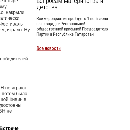
вопросам материнства и
 «Четыре
детства
ому
во, накрыли
матически
Все мероприятия пройдут с 1 по 5 июня
на площадке Региональной
 Фестиваль
общественной приёмной Председателя
м, играло. Ну,
Партии в Республике Татарстан
Все новости
Уайлд
х победителей
ВН не играют,
 И потом было
шой Кивин в
 удостоены
КВН не
«Встрече