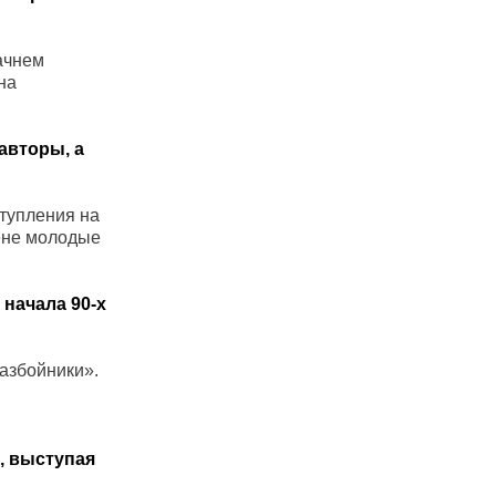
начнем
на
 авторы, а
ступления на
цене молодые
 начала 90-х
разбойники».
и, выступая