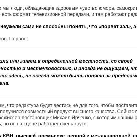
то мы люди, обладающие здоровым чувство юмора, самокрит
о есть формат телевизионной передачи, и там работают ред
 неужели сами не способны понять, что «порвет зал», а
тов. Первое:
или или живем в определенной местности, со своей
остью и местечковостью, и иногда не ощущаем, чт
но здесь, не всегда может быть понято за пределам
ана.
, что редактура будет вестись не для того, чтобы поставит
ас получился совместный продукт высшего качества. Сейчас
 режиссер-постановщик Михаил Ярченко, с которым нашим 
 но он на сцене работает очень круто.
 КВН, высшей, премьерке, первой и международной, ес