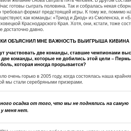
ъявили желание снова сыграть пять человек. В другом соста
ейчас готовы сыграть половина. Так и собралась некая сборн
ого требовал формат предстоящей игры. К тому же, помимо н
уществуют, как команды: «Триод и Диод» из Смоленска, и «
овецкой Краснодарского Края. Хотя, они, кстати, тоже сост
е достаточно давно.
СКИ ОБЪЯСНИЛ МНЕ ВАЖНОСТЬ ВЫИГРЫША КИВИНА 
дут участвовать две команды, ставшие чемпионами выс
 две команды, которые не добились этой цели – Пермь
, боль, которая иногда прорывается?
было очень горько в 2005 году, когда состоялась наша крайня
рой мы стали серебряными призерами.
ного осадка от того, что мы не поднялись на самую
 у меня нет.