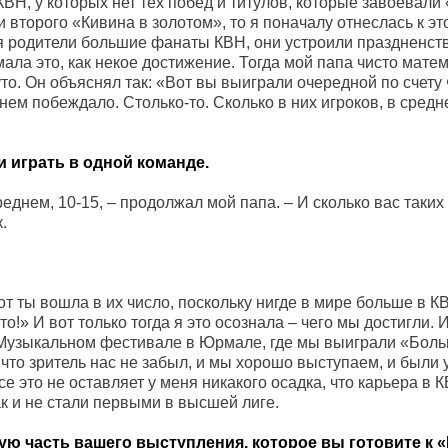
КВН, у которых нет тех побед и титулов, которые завоевали
 второго «Кивина в золотом», то я поначалу отнеслась к эт
ня родители большие фанаты КВН, они устроили праздненст
имала это, как некое достижение. Тогда мой папа чисто мате
руто. Он объяснял так: «Вот вы выиграли очередной по счету
ем побеждало. Столько-то. Сколько в них игроков, в средне
 играть в одной команде.
среднем, 10-15, – продолжал мой папа. – И сколько вас таки
.
вот ты вошла в их число, поскольку нигде в мире больше в К
уто!» И вот только тогда я это осознала – чего мы достигли.
Музыкальном фестивале в Юрмале, где мы выиграли «Боль
 что зритель нас не забыл, и мы хорошо выступаем, и были
е это не оставляет у меня никакого осадка, что карьера в 
так и не стали первыми в высшей лиге.
ю часть вашего выступления, которое вы готовите к 