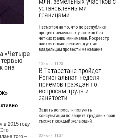
млн. земельных участков с
установленными
границами
Несмотря на то, что по республике
процент земельных участков без
четких границ минимален, Росреестр
настоятельно рекомендует их
владельцам провести межевание.
да «Четыре
нтервью
10 июля, 11:23
к она
В Татарстане пройдет
Региональная неделя
приемов граждан по
вопросам труда и
ОК»
занятости
активно
Задать вопросы и получить
консультации по защите трудовых прав
сможет каждый желающий
я в 2015 году
 Это
30 июня, 11:27
плане того –