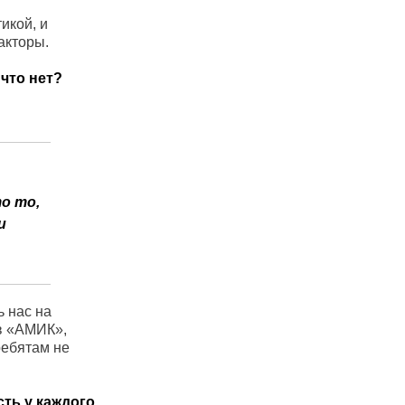
икой, и
акторы.
 что нет?
о то,
и
ь нас на
 в «АМИК»,
ребятам не
ть у каждого