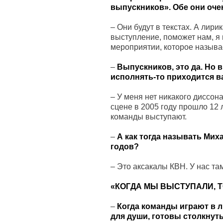
выпускников». Обе они оче
–
Они будут в текстах. А лири
выступление, поможет нам, я 
мероприятии, которое называ
–
Выпускников, это да. Но в
исполнять-то приходится в
–
У меня нет никакого диссон
сцене в 2005 году прошло 12 
команды выступают.
–
А как тогда называть Мих
годов?
–
Это аксакалы КВН. У нас там
«КОГДА МЫ ВЫСТУПАЛИ, Т
–
Когда команды играют в л
для души, готовы столкнутьс