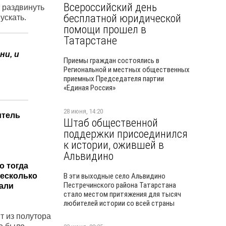
Всероссийский день
ь раздвинуть
бесплатной юридической
ускать.
помощи прошел в
Татарстане
ни, и
Приемы граждан состоялись в
Региональной и местных общественных
приемных Председателя партии
«Единая Россия»
28 июня, 14:20
итель
Штаб общественной
поддержки присоединился
к истории, ожившей в
Альвидино
о тогда
несколько
В эти выходные село Альвидино
Пестречинского района Татарстана
рали
стало местом притяжения для тысяч
любителей истории со всей страны
т из полутора