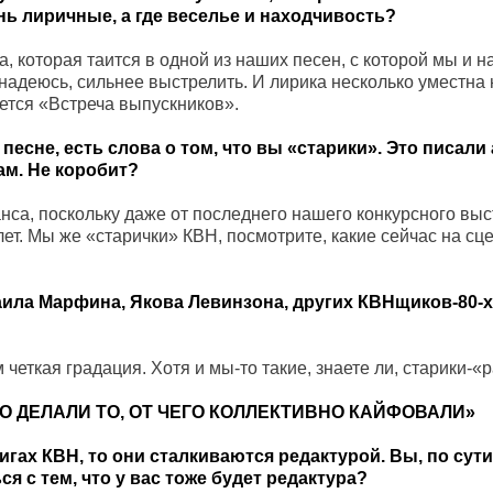
нь лиричные, а где веселье и находчивость?
ка, которая таится в одной из наших песен, с которой мы и 
надеюсь, сильнее выстрелить. И лирика несколько уместна 
ется «Встреча выпускников».
 песне, есть слова о том, что вы «старики». Это писали
ам. Не коробит?
анса, поскольку даже от последнего нашего конкурсного вы
лет. Мы же «старички» КВН, посмотрите, какие сейчас на с
аила Марфина, Якова Левинзона, других КВНщиков-80-х
 четкая градация. Хотя и мы-то такие, знаете ли, старики-«
О ДЕЛАЛИ ТО, ОТ ЧЕГО КОЛЛЕКТИВНО КАЙФОВАЛИ»
игах КВН, то они сталкиваются редактурой. Вы, по сут
я с тем, что у вас тоже будет редактура?