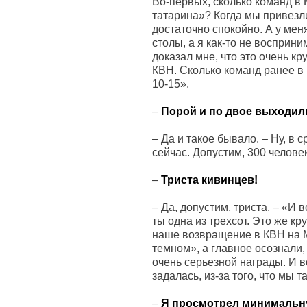
Во-первых, сколько команд в 
татарина»? Когда мы привезли
достаточно спокойно. А у ме
столы, а я как-то не восприн
доказал мне, что это очень к
КВН. Сколько команд ранее в н
10-15».
–
Порой и по двое выходили
–
Да и такое бывало. – Ну, в 
сейчас. Допустим, 300 человек
–
Триста кивинцев!
–
Да, допустим, триста. – «И 
ты одна из трехсот. Это же кр
наше возвращение в КВН на 
темном», а главное осознали,
очень серьезной награды. И вс
задалась, из-за того, что мы 
–
Я просмотрел минимальну