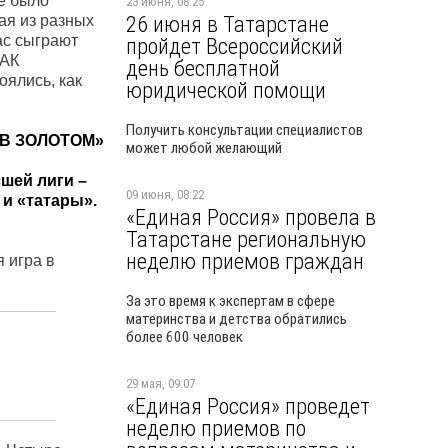
ве было
23 июня, 08:25
26 июня в Татарстане
ая из разных
ас сыграют
пройдет Всероссийский
БАК
день бесплатной
оялись, как
юридической помощи
Получить консультации специалистов
В ЗОЛОТОМ»
может любой желающий
шей лиги –
09 июня, 08:22
 и «татары».
«Единая Россия» провела в
Татарстане региональную
неделю приемов граждан
я игра в
За это время к экспертам в сфере
материнства и детства обратились
более 600 человек
29 мая, 09:07
«Единая Россия» проведет
неделю приемов по