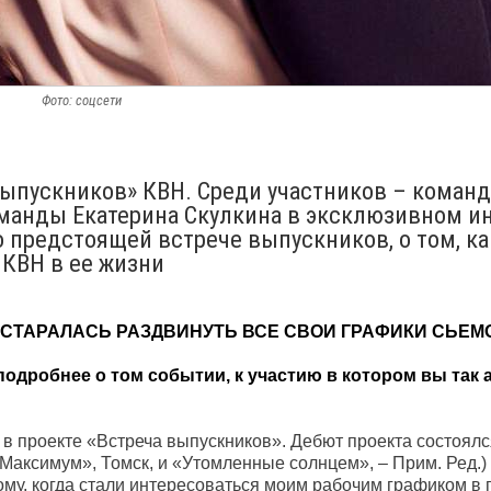
Фото: соцсети
 выпускников» КВН. Среди участников – коман
команды Екатерина Скулкина в эксклюзивном и
о предстоящей встрече выпускников, о том, ка
 КВН в ее жизни
ПОСТАРАЛАСЬ РАЗДВИНУТЬ ВСЕ СВОИ ГРАФИКИ СЬЕМ
подробнее о том событии, к участию в котором вы так 
 в проекте «Встреча выпускников». Дебют проекта состоялс
Максимум», Томск, и «Утомленные солнцем», – Прим. Ред.)
ому, когда стали интересоваться моим рабочим графиком в 