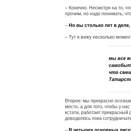
–
Конечно. Несмотря на то, ч
прочим, но надо понимать, чт
–
Но вы столько лет в деле,
–
Тут я вижу несколько момен
мы все ж
самобытн
что смеш
Татарст
Второе: мы прекрасно осознаем
место, а для того, чтобы у н
кстати, работает прекрасный
доводилось пока сотрудничать,
–
В четырех основных лигах