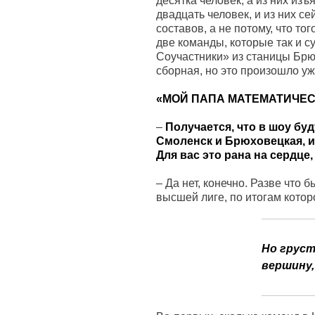
десятка человек, а из них из
двадцать человек, и из них с
составов, а не потому, что т
две команды, которые так и с
Соучастники» из станицы Брюх
сборная, но это произошло уж
«МОЙ ПАПА МАТЕМАТИЧЕ
–
Получается, что в шоу бу
Смоленск и Брюховецкая, и
Для вас это рана на сердце
–
Да нет, конечно. Разве что 
высшей лиге, по итогам кото
Но груст
вершину,