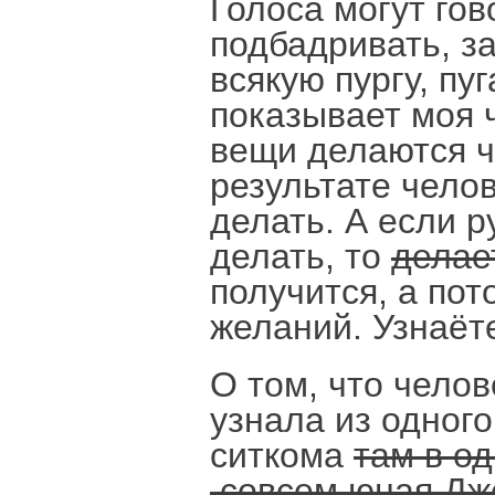
Голоса могут го
подбадривать, з
всякую пургу, пуг
показывает моя 
вещи делаются ч
результате челов
делать. А если р
делать, то
делае
получится, а пот
желаний. Узнаёт
О том, что челов
узнала из одног
ситкома
там в о
совсем юная Дж