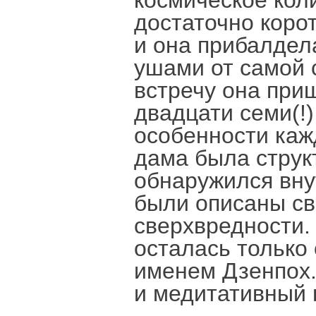
космическое кол
достаточно коро
и она прибалдела
ушами от самой 
встречу она при
двадцати семи(!
особенности каж
дама была структ
обнаружился вну
были описаны св
сверхвредности. 
осталась только
именем Дзенпох.
и медитативный 