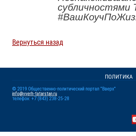
субличностями 
#ВашКоучПоЖиз
Вернуться назад
ПОЛИТИКА
© 2019 Общественно-политический портал "Вверх"
info@vverh-tatarstan.ru
телефон: +7 (843) 238-25-28